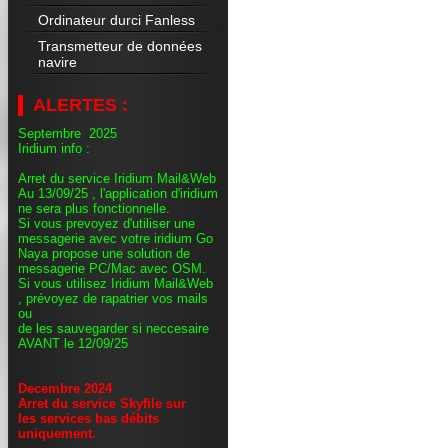
Ordinateur durci Fanless
Transmetteur de données
navire
ALERTES :
Septembre 2025
Iridium info :
Arret du service Iridium Mail&Web
Au 13/09/25 , l'application d'iridium
ne sera plus fonctionnelle.
Si vous prevoyez d'utiliser une
messagerie avec votre iridium Go
Naya propose une solution de
messagerie PC/Mac avec OSM.
Si vous utilisez Iridium Mail&Web
, prévoyez de rapatrier vos mails
ou
de les sauvegarder si neccesaire
AVANT le 12/09/25
Decembre 2024
Arret du service Skyfile sur
les services bas débits
uniquement.