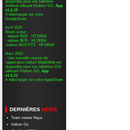
disponible pour vos tablettes
Andriod utilisant l'Iridium GO.
App
v1.6.10
A télécharger sur votre
GoogleStore
Avril 2020
Mises à jour :
- iridium 9555 : HT19002
- iridium 9575 : HL19004
-Iridium 9575 PTT : HP19004
Mars 2020
- Une nouvelle version de
l'application iridium Mail&Web est
disponible pour vos tablettes IOS
utilisant l'Iridium GO.
App
v1.6.21
A télécharger sur votre AppleStore
DERNIÈRES
NEWS
Team viewer Naya
Iridium Go