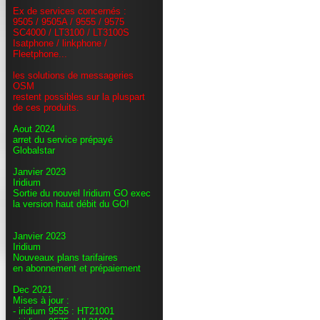
Ex de services concernés :
9505 / 9505A / 9555 / 9575
SC4000 / LT3100 / LT3100S
Isatphone / linkphone /
Fleetphone...
les solutions de messageries
OSM
restent possibles sur la pluspart
de ces produits.
Aout 2024
arret du service prépayé
Globalstar
Janvier 2023
Iridium
Sortie du nouvel Iridium GO exec
la version haut débit du GO!
Janvier 2023
Iridium
Nouveaux plans tarifaires
en abonnement et prépaiement
Dec 2021
Mises à jour :
- iridium 9555 : HT21001