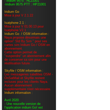
- iridium 9575 : HL21001
-Iridium 9575 PTT : HP21001
Iridium Go
Mise à jour V 2.1.22
Isatphone 2.1 :
Mise à jour V 01.00.13 pour
Isatphone V2.1
Iridium Go / OSM information :
Naya propose désormais une
option" Std By Sim " pour ses
cartes sim Iridium Go / OSM en
abonnement.
Cette option permet de
"suspendre" un abonnement afin
de conserver sa sim pour une
réutilisation future.
Skyfile / OSM information :
Les messageries satellites OSM -
OnSatMail et Skyfile restent
incluses pour les clients Naya.
Aucun abonnement
supplémentaire n'est nécessaire.
Iridium information :
Avril 2020
- Une nouvelle version de
l'application iridium Go! est