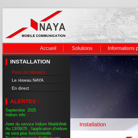
Accueil
Solutions
Informations 
INSTALLATION
Ports de Monaco
Le réseau NAYA
En direct
ALERTES :
Septembre 2025
Iridium info :
Installation
Arret du service Iridium Mail&Web
Au 13/09/25 , l'application d'iridium
ne sera plus fonctionnelle.
Si vous prevoyez d'utiliser une