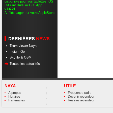
disponible pour vos tablettes IOS
utilisant l'Iridium GO.
App
v1.6.21
A télécharger sur votre AppleStore
DERNIÈRES
NEWS
Team viewer Naya
Iridium Go
Skyfile & OSM
Toutes les actualités
NAYA
UTILE
A propos
Fréquence radio
Horaires
Devenir revendeur
Partenaires
Réseau revendeur