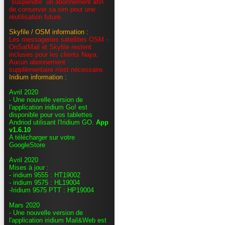
"suspendre" un abonnement afin
de conserver sa sim pour une
réutilisation future.
Skyfile / OSM information :
Les messageries satellites OSM -
OnSatMail et Skyfile restent
incluses pour les clients Naya.
Aucun abonnement
supplémentaire n'est nécessaire.
Iridium information :
Avril 2020
- Une nouvelle version de
l'application iridium Go! est
disponible pour vos tablettes
Andriod utilisant l'Iridium GO.
App
v1.6.10
A télécharger sur votre
GoogleStore
Avril 2020
Mises à jour :
- iridium 9555 : HT19002
- iridium 9575 : HL19004
-Iridium 9575 PTT : HP19004
Mars 2020
- Une nouvelle version de
l'application iridium Mail&Web est