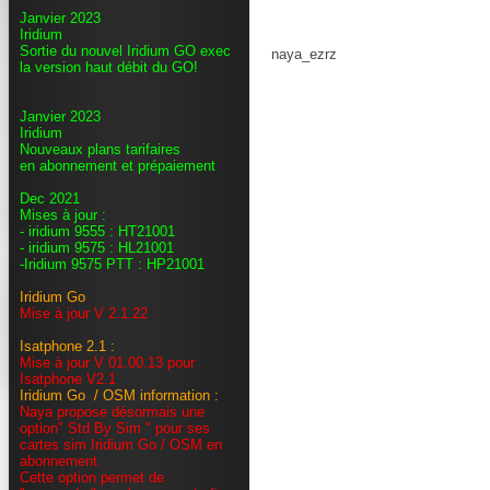
Janvier 2023
Iridium
Sortie du nouvel Iridium GO exec
naya_ezrz
la version haut débit du GO!
Janvier 2023
Iridium
Nouveaux plans tarifaires
en abonnement et prépaiement
Dec 2021
Mises à jour :
- iridium 9555 : HT21001
- iridium 9575 : HL21001
-Iridium 9575 PTT : HP21001
Iridium Go
Mise à jour V 2.1.22
Isatphone 2.1 :
Mise à jour V 01.00.13 pour
Isatphone V2.1
Iridium Go / OSM information :
Naya propose désormais une
option" Std By Sim " pour ses
cartes sim Iridium Go / OSM en
abonnement.
Cette option permet de