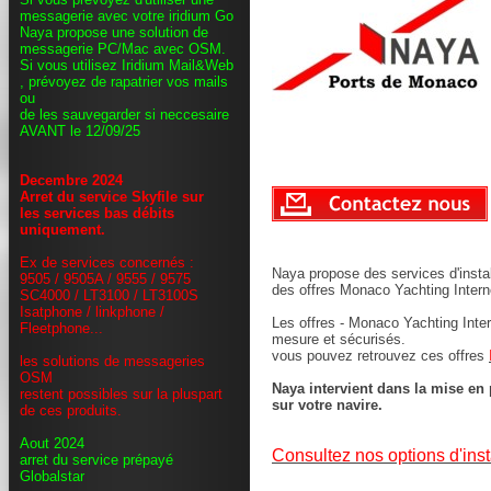
messagerie avec votre iridium Go
Naya propose une solution de
messagerie PC/Mac avec OSM.
Si vous utilisez Iridium Mail&Web
, prévoyez de rapatrier vos mails
ou
de les sauvegarder si neccesaire
AVANT le 12/09/25
Decembre 2024
Arret du service Skyfile sur
les services bas débits
uniquement.
Ex de services concernés :
Naya propose des services d'instal
9505 / 9505A / 9555 / 9575
des offres Monaco Yachting Intern
SC4000 / LT3100 / LT3100S
Isatphone / linkphone /
Les offres - Monaco Yachting Inter
Fleetphone...
mesure et sécurisés.
vous pouvez retrouvez ces offres
les solutions de messageries
OSM
Naya intervient dans la mise en 
restent possibles sur la pluspart
sur votre navire.
de ces produits.
Aout 2024
Consultez nos options d'insta
arret du service prépayé
Globalstar