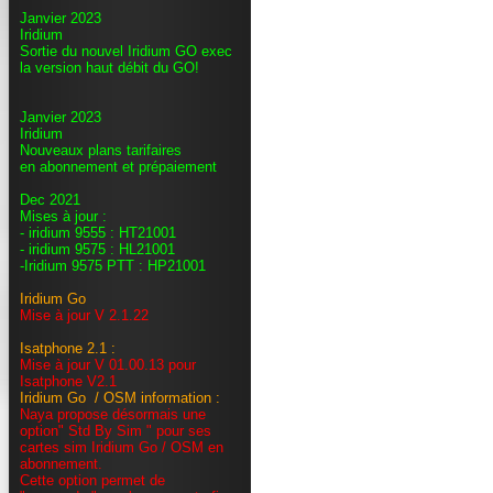
Janvier 2023
Iridium
Sortie du nouvel Iridium GO exec
la version haut débit du GO!
Janvier 2023
Iridium
Nouveaux plans tarifaires
en abonnement et prépaiement
Dec 2021
Mises à jour :
- iridium 9555 : HT21001
- iridium 9575 : HL21001
-Iridium 9575 PTT : HP21001
Iridium Go
Mise à jour V 2.1.22
Isatphone 2.1 :
Mise à jour V 01.00.13 pour
Isatphone V2.1
Iridium Go / OSM information :
Naya propose désormais une
option" Std By Sim " pour ses
cartes sim Iridium Go / OSM en
abonnement.
Cette option permet de