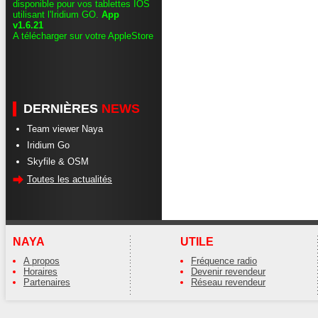
disponible pour vos tablettes IOS
utilisant l'Iridium GO.
App
v1.6.21
A télécharger sur votre AppleStore
DERNIÈRES
NEWS
Team viewer Naya
Iridium Go
Skyfile & OSM
Toutes les actualités
NAYA
UTILE
A propos
Fréquence radio
Horaires
Devenir revendeur
Partenaires
Réseau revendeur