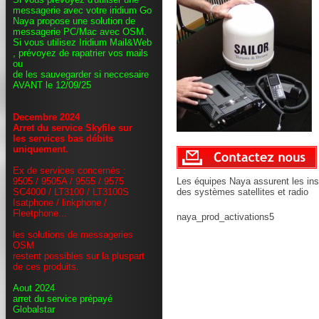
messagerie avec votre iridium Go
Naya propose une solution de
messagerie PC/Mac avec OSM.
Si vous utilisez Iridium Mail&Web
, prévoyez de rapatrier vos mails
ou
de les sauvegarder si neccesaire
AVANT le 12/09/25
Decembre 2024
Arret du service Skyfile sur
les services bas débits
uniquement.
Ex de services concernés :
9505 / 9505A / 9555 / 9575
Les équipes Naya assurent les inst
SC4000 / LT3100 / LT3100S
des systèmes satellites et radio
Isatphone / linkphone /
Fleetphone...
naya_prod_activations5
les solutions de messageries
OSM
restent possibles sur la pluspart
de ces produits.
Aout 2024
arret du service prépayé
Globalstar