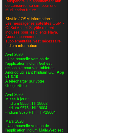
"suspendre" un abonnement afin
de conserver sa sim pour une
réutilisation future.
Skyfile / OSM information :
Les messageries satellites OSM -
OnSatMail et Skyfile restent
incluses pour les clients Naya.
Aucun abonnement
supplémentaire n'est nécessaire.
Iridium information :
Avril 2020
- Une nouvelle version de
l'application iridium Go! est
disponible pour vos tablettes
Andriod utilisant l'Iridium GO.
App
v1.6.10
A télécharger sur votre
GoogleStore
Avril 2020
Mises à jour :
- iridium 9555 : HT19002
- iridium 9575 : HL19004
-Iridium 9575 PTT : HP19004
Mars 2020
- Une nouvelle version de
l'application iridium Mail&Web est