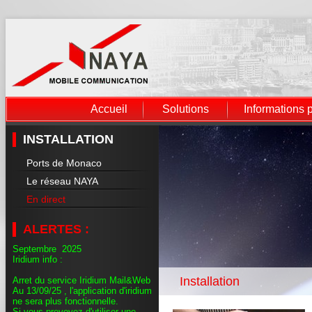
Accueil
Solutions
Informations 
INSTALLATION
Ports de Monaco
Le réseau NAYA
En direct
ALERTES :
Septembre 2025
Iridium info :
Installation
Arret du service Iridium Mail&Web
Au 13/09/25 , l'application d'iridium
ne sera plus fonctionnelle.
Si vous prevoyez d'utiliser une