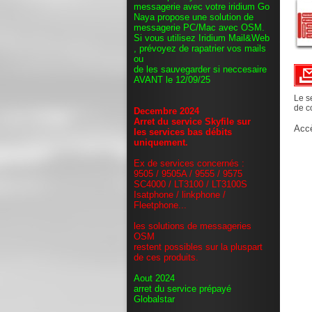
messagerie avec votre iridium Go
Naya propose une solution de
messagerie PC/Mac avec OSM.
Si vous utilisez Iridium Mail&Web
, prévoyez de rapatrier vos mails
ou
de les sauvegarder si neccesaire
AVANT le 12/09/25
Le s
de c
Decembre 2024
Arret du service Skyfile sur
Acc
les services bas débits
uniquement.
Ex de services concernés :
9505 / 9505A / 9555 / 9575
SC4000 / LT3100 / LT3100S
Isatphone / linkphone /
Fleetphone...
les solutions de messageries
OSM
restent possibles sur la pluspart
de ces produits.
Aout 2024
arret du service prépayé
Globalstar