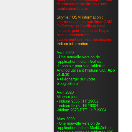
de conserver sa sim pour une
réutilisation future.
Skyfile / OSM information :
Les messageries satellites OSM -
OnSatMail et Skyfile restent
incluses pour les clients Naya.
Aucun abonnement
supplémentaire n'est nécessaire.
Iridium information :
Avril 2020
- Une nouvelle version de
l'application iridium Go! est
disponible pour vos tablettes
Andriod utilisant l'Iridium GO.
App
v1.6.10
A télécharger sur votre
GoogleStore
Avril 2020
Mises à jour :
- iridium 9555 : HT19002
- iridium 9575 : HL19004
-Iridium 9575 PTT : HP19004
Mars 2020
- Une nouvelle version de
l'application iridium Mail&Web est