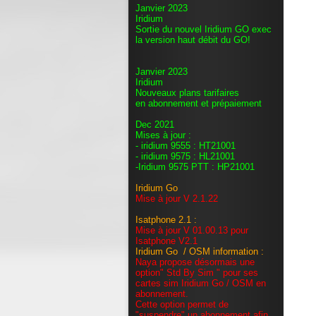
Janvier 2023
Iridium
Sortie du nouvel Iridium GO exec
la version haut débit du GO!
Janvier 2023
Iridium
Nouveaux plans tarifaires
en abonnement et prépaiement
Dec 2021
Mises à jour :
- iridium 9555 : HT21001
- iridium 9575 : HL21001
-Iridium 9575 PTT : HP21001
Iridium Go
Mise à jour V 2.1.22
Isatphone 2.1 :
Mise à jour V 01.00.13 pour
Isatphone V2.1
Iridium Go / OSM information :
Naya propose désormais une
option" Std By Sim " pour ses
cartes sim Iridium Go / OSM en
abonnement.
Cette option permet de
"suspendre" un abonnement afin