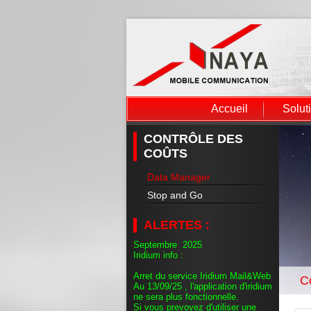
Accueil
Solut
CONTRÔLE DES
COÛTS
Data Manager
Stop and Go
ALERTES :
Septembre 2025
Iridium info :
Arret du service Iridium Mail&Web
C
Au 13/09/25 , l'application d'iridium
ne sera plus fonctionnelle.
Si vous prevoyez d'utiliser une