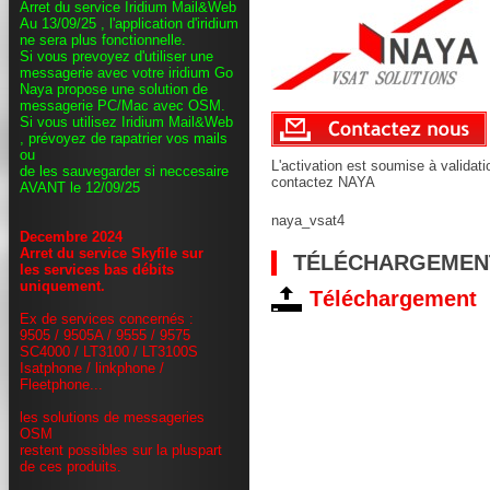
Arret du service Iridium Mail&Web
Au 13/09/25 , l'application d'iridium
ne sera plus fonctionnelle.
Si vous prevoyez d'utiliser une
messagerie avec votre iridium Go
Naya propose une solution de
messagerie PC/Mac avec OSM.
Si vous utilisez Iridium Mail&Web
, prévoyez de rapatrier vos mails
ou
L'activation est soumise à validati
de les sauvegarder si neccesaire
contactez NAYA
AVANT le 12/09/25
naya_vsat4
Decembre 2024
Arret du service Skyfile sur
TÉLÉCHARGEMENT
les services bas débits
uniquement.
Téléchargement
Ex de services concernés :
9505 / 9505A / 9555 / 9575
SC4000 / LT3100 / LT3100S
Isatphone / linkphone /
Fleetphone...
les solutions de messageries
OSM
restent possibles sur la pluspart
de ces produits.