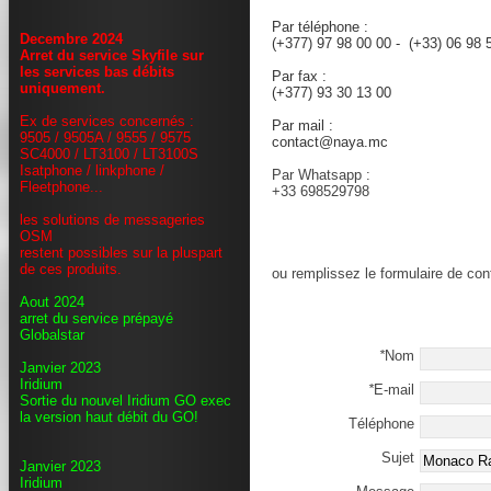
sales@naya.mc
Par téléphone :
Decembre 2024
(+377) 97 98 00 00 - (+33) 06 98
Arret du service Skyfile sur
les services bas débits
Par fax :
uniquement.
(+377) 93 30 13 00
Ex de services concernés :
Par mail :
9505 / 9505A / 9555 / 9575
contact@naya.mc
SC4000 / LT3100 / LT3100S
Isatphone / linkphone /
Par Whatsapp :
Fleetphone...
+33 698529798
les solutions de messageries
OSM
restent possibles sur la pluspart
de ces produits.
ou remplissez le formulaire de con
Aout 2024
arret du service prépayé
Globalstar
*
Nom
Janvier 2023
Iridium
*
E-mail
Sortie du nouvel Iridium GO exec
la version haut débit du GO!
Téléphone
Sujet
Janvier 2023
Iridium