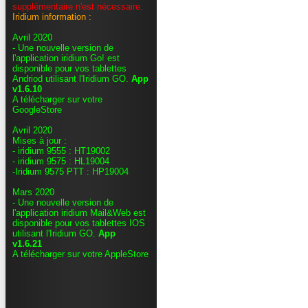
supplémentaire n'est nécessaire.
Iridium information :
Avril 2020
- Une nouvelle version de
l'application iridium Go! est
disponible pour vos tablettes
Andriod utilisant l'Iridium GO.
App
v1.6.10
A télécharger sur votre
GoogleStore
Avril 2020
Mises à jour :
- iridium 9555 : HT19002
- iridium 9575 : HL19004
-Iridium 9575 PTT : HP19004
Mars 2020
- Une nouvelle version de
l'application iridium Mail&Web est
disponible pour vos tablettes IOS
utilisant l'Iridium GO.
App
v1.6.21
A télécharger sur votre AppleStore