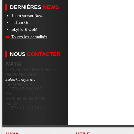
DERNIÈRES
NEWS
Team viewer Naya
Iridium Go
Skyfile & OSM
Toutes les actualités
NOUS
CONTACTER
NAYA
1, Chemin du Fort Antoine
98000 MONACO
sales@naya.mc
Par téléphone :
(+377) 97 98 00 00
Ou
(+33) 06 98 52 97 98
Par fax :
(+377) 93 30 13 00