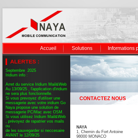
Accueil
Solutions
Informations 
ALERTES :
Septembre 2025
Iridium info :
Arret du service Iridium Mail&Web
Au 13/09/25 , l'application d'iridium
ne sera plus fonctionnelle.
Si vous prevoyez d'utiliser une
CONTACTEZ NOUS
messagerie avec votre iridium Go
Naya propose une solution de
messagerie PC/Mac avec OSM.
Si vous utilisez Iridium Mail&Web
, prévoyez de rapatrier vos mails
ou
NAYA
de les sauvegarder si neccesaire
1, Chemin du Fort Antoine
AVANT le 12/09/25
98000 MONACO