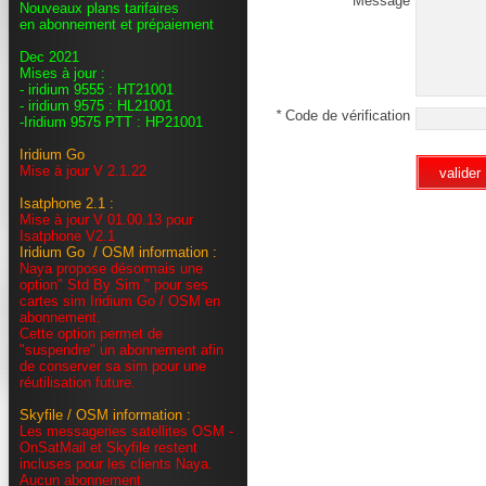
Message
Nouveaux plans tarifaires
en abonnement et prépaiement
Dec 2021
Mises à jour :
- iridium 9555 : HT21001
- iridium 9575 : HL21001
*
Code de vérification
-Iridium 9575 PTT : HP21001
Iridium Go
Mise à jour V 2.1.22
valider
Isatphone 2.1 :
Mise à jour V 01.00.13 pour
Isatphone V2.1
Iridium Go / OSM information :
Naya propose désormais une
option" Std By Sim " pour ses
cartes sim Iridium Go / OSM en
abonnement.
Cette option permet de
"suspendre" un abonnement afin
de conserver sa sim pour une
réutilisation future.
Skyfile / OSM information :
Les messageries satellites OSM -
OnSatMail et Skyfile restent
incluses pour les clients Naya.
Aucun abonnement