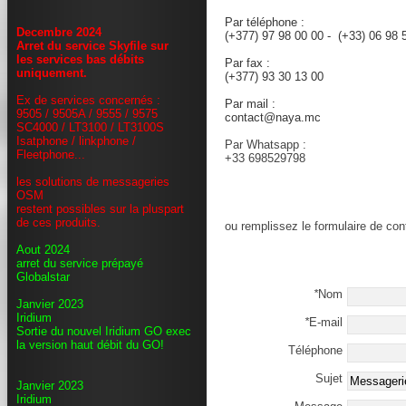
sales@naya.mc
Par téléphone :
Decembre 2024
(+377) 97 98 00 00 - (+33) 06 98
Arret du service Skyfile sur
les services bas débits
Par fax :
uniquement.
(+377) 93 30 13 00
Ex de services concernés :
Par mail :
9505 / 9505A / 9555 / 9575
contact@naya.mc
SC4000 / LT3100 / LT3100S
Isatphone / linkphone /
Par Whatsapp :
Fleetphone...
+33 698529798
les solutions de messageries
OSM
restent possibles sur la pluspart
de ces produits.
ou remplissez le formulaire de con
Aout 2024
arret du service prépayé
Globalstar
*
Nom
Janvier 2023
Iridium
*
E-mail
Sortie du nouvel Iridium GO exec
la version haut débit du GO!
Téléphone
Sujet
Janvier 2023
Iridium