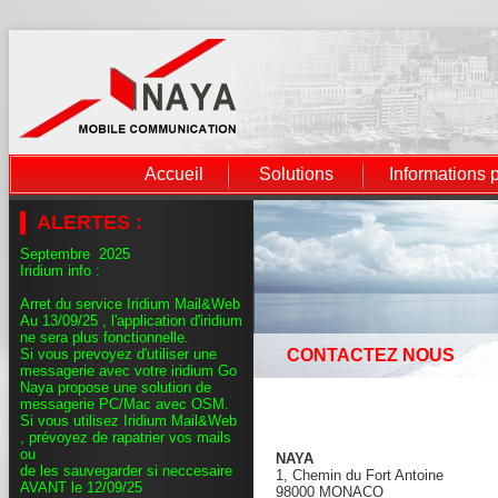
Accueil
Solutions
Informations 
ALERTES :
Septembre 2025
Iridium info :
Arret du service Iridium Mail&Web
Au 13/09/25 , l'application d'iridium
ne sera plus fonctionnelle.
Si vous prevoyez d'utiliser une
CONTACTEZ NOUS
messagerie avec votre iridium Go
Naya propose une solution de
messagerie PC/Mac avec OSM.
Si vous utilisez Iridium Mail&Web
, prévoyez de rapatrier vos mails
ou
NAYA
de les sauvegarder si neccesaire
1, Chemin du Fort Antoine
AVANT le 12/09/25
98000 MONACO