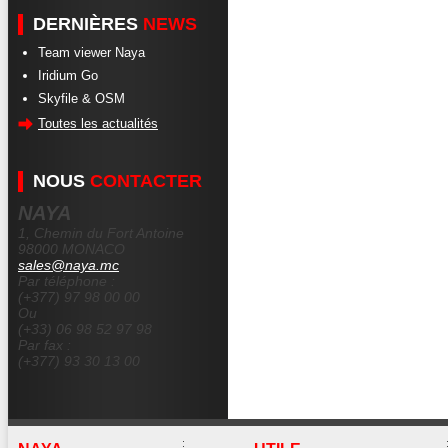
DERNIÈRES
NEWS
Team viewer Naya
Iridium Go
Skyfile & OSM
Toutes les actualités
NOUS
CONTACTER
NAYA
1, Chemin du Fort Antoine
98000 MONACO
sales@naya.mc
Par téléphone :
(+377) 97 98 00 00
Ou
(+33) 06 98 52 97 98
Par fax :
(+377) 93 30 13 00