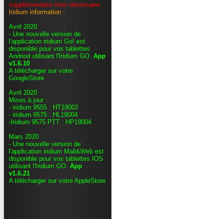
supplémentaire n'est nécessaire.
Iridium information :
Avril 2020
- Une nouvelle version de
l'application iridium Go! est
disponible pour vos tablettes
Andriod utilisant l'Iridium GO.
App
v1.6.10
A télécharger sur votre
GoogleStore
Avril 2020
Mises à jour :
- iridium 9555 : HT19002
- iridium 9575 : HL19004
-Iridium 9575 PTT : HP19004
Mars 2020
- Une nouvelle version de
l'application iridium Mail&Web est
disponible pour vos tablettes IOS
utilisant l'Iridium GO.
App
v1.6.21
A télécharger sur votre AppleStore