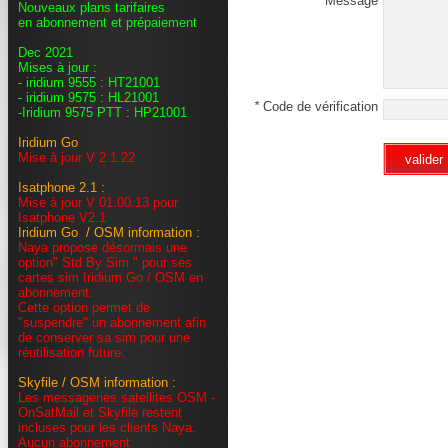
Message
Nouveaux plans tarifaires
en abonnement et prépaiement
Dec 2021
Mises à jour :
- iridium 9555 : HT21001
- iridium 9575 : HL21001
*
Code de vérification
-Iridium 9575 PTT : HP21001
Iridium Go
Mise à jour V 2.1.22
valider
Isatphone 2.1 :
Mise à jour V 01.00.13 pour
Isatphone V2.1
Iridium Go / OSM information :
Naya propose désormais une
option" Std By Sim " pour ses
cartes sim Iridium Go / OSM en
abonnement.
Cette option permet de
"suspendre" un abonnement afin
de conserver sa sim pour une
réutilisation future.
Skyfile / OSM information :
Les messageries satellites OSM -
OnSatMail et Skyfile restent
incluses pour les clients Naya.
Aucun abonnement