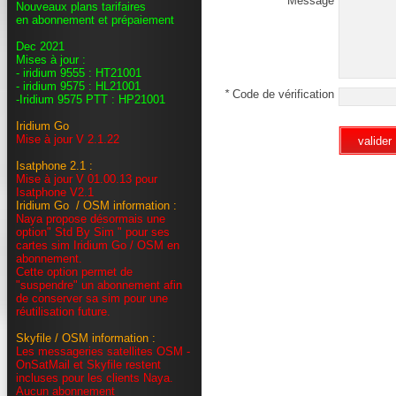
Message
Nouveaux plans tarifaires
en abonnement et prépaiement
Dec 2021
Mises à jour :
- iridium 9555 : HT21001
- iridium 9575 : HL21001
*
Code de vérification
-Iridium 9575 PTT : HP21001
Iridium Go
Mise à jour V 2.1.22
valider
Isatphone 2.1 :
Mise à jour V 01.00.13 pour
Isatphone V2.1
Iridium Go / OSM information :
Naya propose désormais une
option" Std By Sim " pour ses
cartes sim Iridium Go / OSM en
abonnement.
Cette option permet de
"suspendre" un abonnement afin
de conserver sa sim pour une
réutilisation future.
Skyfile / OSM information :
Les messageries satellites OSM -
OnSatMail et Skyfile restent
incluses pour les clients Naya.
Aucun abonnement