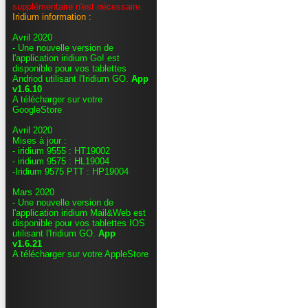
supplémentaire n'est nécessaire.
Iridium information :
Avril 2020
- Une nouvelle version de
l'application iridium Go! est
disponible pour vos tablettes
Andriod utilisant l'Iridium GO.
App
v1.6.10
A télécharger sur votre
GoogleStore
Avril 2020
Mises à jour :
- iridium 9555 : HT19002
- iridium 9575 : HL19004
-Iridium 9575 PTT : HP19004
Mars 2020
- Une nouvelle version de
l'application iridium Mail&Web est
disponible pour vos tablettes IOS
utilisant l'Iridium GO.
App
v1.6.21
A télécharger sur votre AppleStore