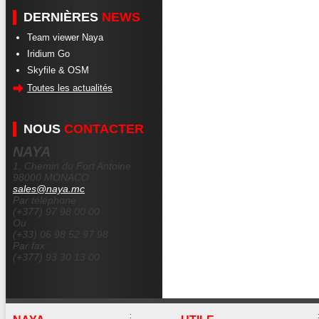
DERNIÈRES
NEWS
Team viewer Naya
Iridium Go
Skyfile & OSM
Toutes les actualités
NOUS
CONTACTER
NAYA
1, Chemin du Fort Antoine
98000 MONACO
sales@naya.mc
Par téléphone :
(+377) 97 98 00 00
Ou
(+33) 06 98 52 97 98
Par fax :
(+377) 93 30 13 00