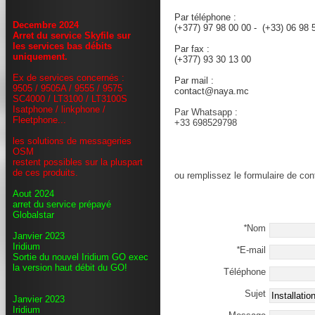
sales@naya.mc
Par téléphone :
Decembre 2024
(+377) 97 98 00 00 - (+33) 06 98
Arret du service Skyfile sur
les services bas débits
Par fax :
uniquement.
(+377) 93 30 13 00
Ex de services concernés :
Par mail :
9505 / 9505A / 9555 / 9575
contact@naya.mc
SC4000 / LT3100 / LT3100S
Isatphone / linkphone /
Par Whatsapp :
Fleetphone...
+33 698529798
les solutions de messageries
OSM
restent possibles sur la pluspart
de ces produits.
ou remplissez le formulaire de con
Aout 2024
arret du service prépayé
Globalstar
*
Nom
Janvier 2023
Iridium
*
E-mail
Sortie du nouvel Iridium GO exec
la version haut débit du GO!
Téléphone
Sujet
Janvier 2023
Iridium